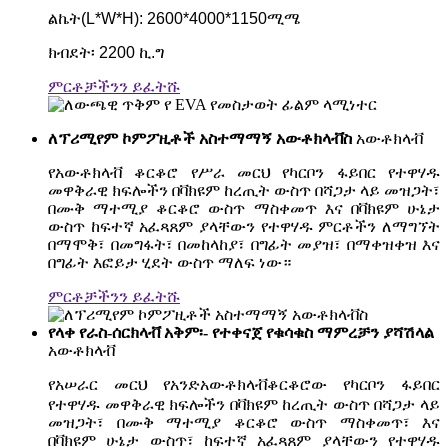
ልኬት(L*W*H): 2600*4000*1150ሚሜ
ክብደት፡ 2200 ኪ.ግ
ምርቶቻችንን ይፈትሹ
ለፕሪሚየም ኮምፖዚቶች አስተማማኝ አውቶክላቭስ
አውቶክላቭ
የአውቶክላቭ ቆርቆሮ የሥራ መርህ የካርቦን ፋይበር የተዋሃዱ
መዋቅራዊ ክፍሎችን በቫክዩም ከረጢት ውስጥ በሻጋታ ላይ መዝጋት፣
በሙቅ ማተሚያ ቆርቆሮ ውስጥ ማስቀመጥ እና በቫክዩም ሁኔታ
ውስጥ ከፍተኛ አፈጻጸም ያላቸውን የተዋሃዱ ምርቶችን ለማግኘት
በማሞቅ፣ በመግፋት፣ በመከላከያ፣ በግፊት መያዝ፣ በማቀዝቀዝ እና
በግፊት እፎይታ ሂደት ውስጥ ማለፍ ነው።
ምርቶቻችንን ይፈትሹ
የላቀ የራስ-ሰርክላቭ አቅም፡- የተቀናጀ የቁሳቁስ ማምረቻን ያሻሽላል
አውቶክላቭ
የአሠራር መርህ የአንድ
ቆርቆሮው የካርቦን ፋይበር
አውቶክላቭ
የተዋሃዱ መዋቅራዊ ክፍሎችን በቫክዩም ከረጢት ውስጥ በሻጋታ ላይ
መዝጋት፣ በሙቅ ማተሚያ ቆርቆሮ ውስጥ ማስቀመጥ፣ እና
በቫክዩም ሁኔታ ውስጥ፣ ከፍተኛ አፈጻጸም ያላቸውን የተዋሃዱ