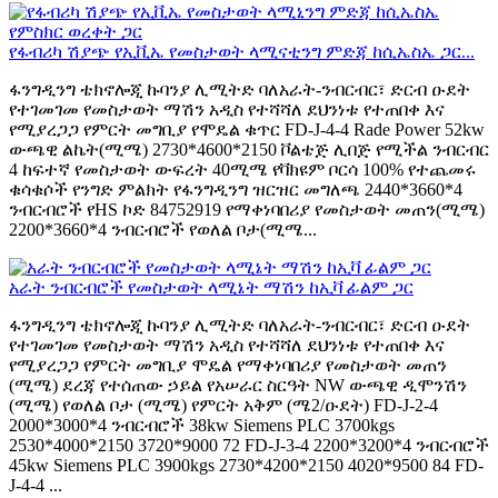
የፋብሪካ ሽያጭ የኢቪኤ የመስታወት ላሚናቲንግ ምድጃ ከሲኤስኤ ጋር...
ፋንግዲንግ ቴክኖሎጂ ኩባንያ ሊሚትድ ባለአራት-ንብርብር፣ ድርብ ዑደት
የተገመገመ የመስታወት ማሽን አዲስ የተሻሻለ ደህንነቱ የተጠበቀ እና
የሚያረጋጋ የምርት መግቢያ የሞዴል ቁጥር FD-J-4-4 Rade Power 52kw
ውጫዊ ልኬት(ሚሜ) 2730*4600*2150 ቮልቴጅ ሊበጅ የሚችል ንብርብር
4 ከፍተኛ የመስታወት ውፍረት 40ሚሜ የቫክዩም ቦርሳ 100% የተጨመሩ
ቁሳቁሶች የንግድ ምልክት የፋንግዲንግ ዝርዝር መግለጫ 2440*3660*4
ንብርብሮች የHS ኮድ 84752919 የማቀነባበሪያ የመስታወት መጠን(ሚሜ)
2200*3660*4 ንብርብሮች የወለል ቦታ(ሚሜ...
አራት ንብርብሮች የመስታወት ላሚኔት ማሽን ከኢቫ ፊልም ጋር
ፋንግዲንግ ቴክኖሎጂ ኩባንያ ሊሚትድ ባለአራት-ንብርብር፣ ድርብ ዑደት
የተገመገመ የመስታወት ማሽን አዲስ የተሻሻለ ደህንነቱ የተጠበቀ እና
የሚያረጋጋ የምርት መግቢያ ሞዴል የማቀነባበሪያ የመስታወት መጠን
(ሚሜ) ደረጃ የተሰጠው ኃይል የአሠራር ስርዓት NW ውጫዊ ዲሞንሽን
(ሚሜ) የወለል ቦታ (ሚሜ) የምርት አቅም (ሜ2/ዑደት) FD-J-2-4
2000*3000*4 ንብርብሮች 38kw Siemens PLC 3700kgs
2530*4000*2150 3720*9000 72 FD-J-3-4 2200*3200*4 ንብርብሮች
45kw Siemens PLC 3900kgs 2730*4200*2150 4020*9500 84 FD-
J-4-4 ...