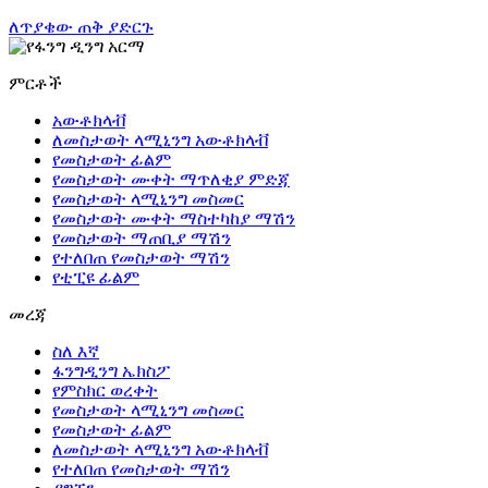
ለጥያቄው ጠቅ ያድርጉ
ምርቶች
አውቶክላቭ
ለመስታወት ላሚኒንግ አውቶክላቭ
የመስታወት ፊልም
የመስታወት ሙቀት ማጥለቂያ ምድጃ
የመስታወት ላሚኒንግ መስመር
የመስታወት ሙቀት ማስተካከያ ማሽን
የመስታወት ማጠቢያ ማሽን
የተለበጠ የመስታወት ማሽን
የቲፒዩ ፊልም
መረጃ
ስለ እኛ
ፋንግዲንግ ኤክስፖ
የምስክር ወረቀት
የመስታወት ላሚኒንግ መስመር
የመስታወት ፊልም
ለመስታወት ላሚኒንግ አውቶክላቭ
የተለበጠ የመስታወት ማሽን