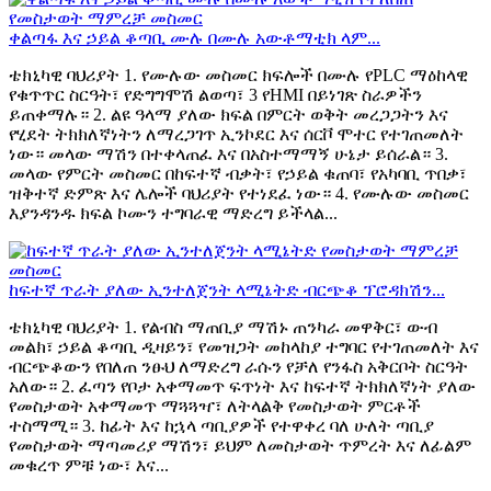
ቀልጣፋ እና ኃይል ቆጣቢ ሙሉ በሙሉ አውቶማቲክ ላም...
ቴክኒካዊ ባህሪያት 1. የሙሉው መስመር ክፍሎች በሙሉ የPLC ማዕከላዊ
የቁጥጥር ስርዓት፣ የድግግሞሽ ልወጣ፣ 3 የHMI በይነገጽ ስራዎችን
ይጠቀማሉ። 2. ልዩ ዓላማ ያለው ክፍል በምርት ወቅት መረጋጋትን እና
የሂደት ትክክለኛነትን ለማረጋገጥ ኢንኮደር እና ሰርቮ ሞተር የተገጠመለት
ነው። መላው ማሽን በተቀላጠፈ እና በአስተማማኝ ሁኔታ ይሰራል። 3.
መላው የምርት መስመር በከፍተኛ ብቃት፣ የኃይል ቁጠባ፣ የአካባቢ ጥበቃ፣
ዝቅተኛ ድምጽ እና ሌሎች ባህሪያት የተነደፈ ነው። 4. የሙሉው መስመር
እያንዳንዱ ክፍል ኮሙን ተግባራዊ ማድረግ ይችላል...
ከፍተኛ ጥራት ያለው ኢንተለጀንት ላሚኔትድ ብርጭቆ ፕሮዳክሽን...
ቴክኒካዊ ባህሪያት 1. የልብስ ማጠቢያ ማሽኑ ጠንካራ መዋቅር፣ ውብ
መልክ፣ ኃይል ቆጣቢ ዲዛይን፣ የመዝጋት መከላከያ ተግባር የተገጠመለት እና
ብርጭቆውን የበለጠ ንፁህ ለማድረግ ራሱን የቻለ የንፋስ አቅርቦት ስርዓት
አለው። 2. ፈጣን የቦታ አቀማመጥ ፍጥነት እና ከፍተኛ ትክክለኛነት ያለው
የመስታወት አቀማመጥ ማጓጓዣ፣ ለትላልቅ የመስታወት ምርቶች
ተስማሚ። 3. ከፊት እና ከኋላ ጣቢያዎች የተዋቀረ ባለ ሁለት ጣቢያ
የመስታወት ማጣመሪያ ማሽን፣ ይህም ለመስታወት ጥምረት እና ለፊልም
መቁረጥ ምቹ ነው፣ እና...