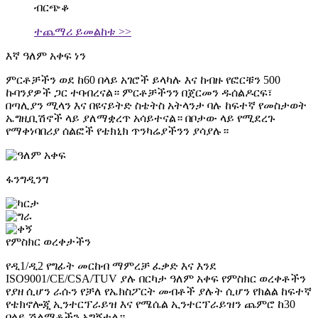
ብርጭቆ
ተጨማሪ ይመልከቱ >>
እኛ ዓለም አቀፍ ነን
ምርቶቻችን ወደ ከ60 በላይ አገሮች ይላካሉ እና ከብዙ የፎርቹን 500
ኩባንያዎች ጋር ተባብረናል። ምርቶቻችንን በጀርመን ዱሰልዶርፍ፣
በጣሊያን ሚላን እና በዩናይትድ ስቴትስ አትላንታ ባሉ ከፍተኛ የመስታወት
ኤግዚቢሽኖች ላይ ያለማቋረጥ አሳይተናል። በቦታው ላይ የሚደረጉ
የማቀነባበሪያ ሰልፎች የቴክኒክ ጥንካሬያችንን ያሳያሉ።
ፋንግዲንግ
የምስክር ወረቀታችን
የዲ1/ዲ2 የግፊት መርከብ ማምረቻ ፈቃድ እና እንደ
ISO9001/CE/CSA/TUV ያሉ በርካታ ዓለም አቀፍ የምስክር ወረቀቶችን
የያዘ ሲሆን ራሱን የቻለ የኤክስፖርት መብቶች ያሉት ሲሆን የክልል ከፍተኛ
የቴክኖሎጂ ኢንተርፕራይዝ እና የሜሴል ኢንተርፕራይዝን ጨምሮ ከ30
በላይ ሽልማቶችን አግኝቷል።