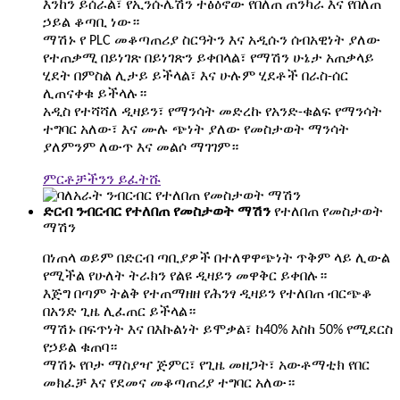
እንከን ይሰራል፣ የኢንሱሌሽን ተፅዕኖው የበለጠ ጠንካራ እና የበለጠ
ኃይል ቆጣቢ ነው።
ማሽኑ የ PLC መቆጣጠሪያ ስርዓትን እና አዲሱን ሰብአዊነት ያለው
የተጠቃሚ በይነገጽ በይነገጽን ይቀበላል፣ የማሽን ሁኔታ አጠቃላይ
ሂደት በምስል ሊታይ ይችላል፣ እና ሁሉም ሂደቶች በራስ-ሰር
ሊጠናቀቁ ይችላሉ።
አዲስ የተሻሻለ ዲዛይን፣ የማንሳት መድረኩ የአንድ-ቁልፍ የማንሳት
ተግባር አለው፣ እና ሙሉ ጭነት ያለው የመስታወት ማንሳት
ያለምንም ለውጥ እና መልሶ ማገገም።
ምርቶቻችንን ይፈትሹ
ድርብ ንብርብር የተለበጠ የመስታወት ማሽን
የተለበጠ የመስታወት
ማሽን
በነጠላ ወይም በድርብ ጣቢያዎች በተለዋዋጭነት ጥቅም ላይ ሊውል
የሚችል የሁለት ትራክን የልዩ ዲዛይን መዋቅር ይቀበሉ።
እጅግ በጣም ትልቅ የተጠማዘዘ የሕንፃ ዲዛይን የተለበጠ ብርጭቆ
በአንድ ጊዜ ሊፈጠር ይችላል።
ማሽኑ በፍጥነት እና በእኩልነት ይሞቃል፣ ከ40% እስከ 50% የሚደርስ
የኃይል ቁጠባ።
ማሽኑ የቦታ ማስያዣ ጅምር፣ የጊዜ መዘጋት፣ አውቶማቲክ የበር
መክፈቻ እና የደመና መቆጣጠሪያ ተግባር አለው።