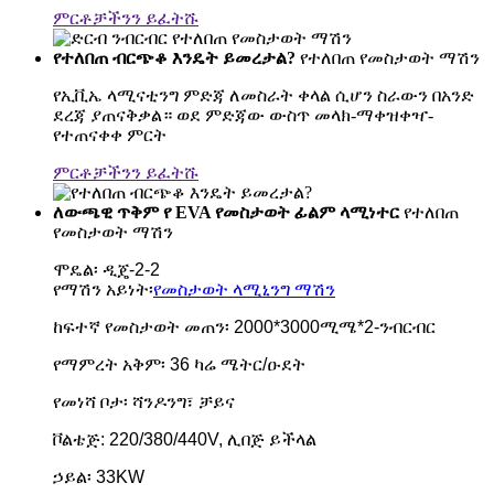
ምርቶቻችንን ይፈትሹ
የተለበጠ ብርጭቆ እንዴት ይመረታል?
የተለበጠ የመስታወት ማሽን
የኢቪኤ ላሚናቲንግ ምድጃ ለመስራት ቀላል ሲሆን ስራውን በአንድ
ደረጃ ያጠናቅቃል። ወደ ምድጃው ውስጥ መላክ-ማቀዝቀዣ-
የተጠናቀቀ ምርት
ምርቶቻችንን ይፈትሹ
ለውጫዊ ጥቅም የ EVA የመስታወት ፊልም ላሚነተር
የተለበጠ
የመስታወት ማሽን
ሞዴል፡ ዲጄ-2-2
የማሽን አይነት፡
የመስታወት ላሚኒንግ ማሽን
ከፍተኛ የመስታወት መጠን፡ 2000*3000ሚሜ*2-ንብርብር
የማምረት አቅም፡ 36 ካሬ ሜትር/ዑደት
የመነሻ ቦታ፡ ሻንዶንግ፣ ቻይና
ቮልቴጅ: 220/380/440V, ሊበጅ ይችላል
ኃይል፡ 33KW