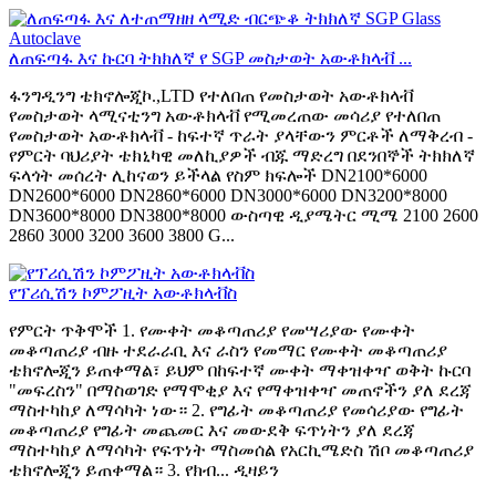
ለጠፍጣፋ እና ኩርባ ትክክለኛ የ SGP መስታወት አውቶክላቭ ...
ፋንግዲንግ ቴክኖሎጂኮ.,LTD የተለበጠ የመስታወት አውቶክላቭ
የመስታወት ላሚናቲንግ አውቶክላቭ የሚመረጠው መሳሪያ የተለበጠ
የመስታወት አውቶክላቭ - ከፍተኛ ጥራት ያላቸውን ምርቶች ለማቅረብ -
የምርት ባህሪያት ቴክኒካዊ መለኪያዎች ብጁ ማድረግ በደንበኞች ትክክለኛ
ፍላጎት መሰረት ሊከናወን ይችላል የስም ክፍሎች DN2100*6000
DN2600*6000 DN2860*6000 DN3000*6000 DN3200*8000
DN3600*8000 DN3800*8000 ውስጣዊ ዲያሜትር ሚሜ 2100 2600
2860 3000 3200 3600 3800 G...
የፕሪሲሽን ኮምፖዚት አውቶክላቭስ
የምርት ጥቅሞች 1. የሙቀት መቆጣጠሪያ የመሣሪያው የሙቀት
መቆጣጠሪያ ብዙ ተደራራቢ እና ራስን የመማር የሙቀት መቆጣጠሪያ
ቴክኖሎጂን ይጠቀማል፣ ይህም በከፍተኛ ሙቀት ማቀዝቀዣ ወቅት ኩርባ
"መፍረስን" በማስወገድ የማሞቂያ እና የማቀዝቀዣ መጠኖችን ያለ ደረጃ
ማስተካከያ ለማሳካት ነው። 2. የግፊት መቆጣጠሪያ የመሳሪያው የግፊት
መቆጣጠሪያ የግፊት መጨመር እና መውደቅ ፍጥነትን ያለ ደረጃ
ማስተካከያ ለማሳካት የፍጥነት ማስመሰል የአርኪሜድስ ሽቦ መቆጣጠሪያ
ቴክኖሎጂን ይጠቀማል። 3. የክብ... ዲዛይን