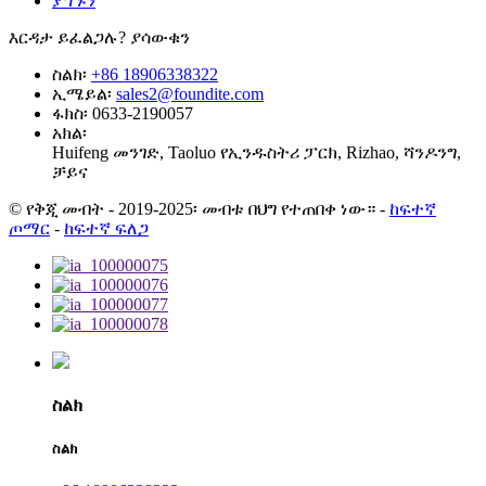
ያግኙን
እርዳታ ይፈልጋሉ? ያሳውቁን
ስልክ፡
+86 18906338322
ኢሜይል፡
sales2@foundite.com
ፋክስ፡
0633-2190057
አክል፡
Huifeng መንገድ, Taoluo የኢንዱስትሪ ፓርክ, Rizhao, ሻንዶንግ,
ቻይና
© የቅጂ መብት - 2019-2025፡ መብቱ በህግ የተጠበቀ ነው።
-
ከፍተኛ
ጦማር
-
ከፍተኛ ፍለጋ
ስልክ
ስልክ