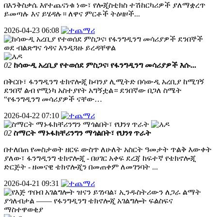
በእንቅስቃሴ እየተጨናነቁ ነው፣ የሎጂስቲክስ ተሽከርካሪዎች ያለማቋረጥ
ይመጣሉ እና ይሄዳሉ። ለዋና ምርቶች ትዕዛዞች...
2026-04-23 06:08
02
ከሳውዲ አረቢያ የተወሰደ ምስጋና፡ የፋንግዲንግ መሳሪያዎች እሱ...
በቅርቡ፣ ፋንግዲንግ ቴክኖሎጂ ኩባንያ ሊሚትድ በሳውዲ አረቢያ ከሚገኝ
ደንበኛ ልብ የሚነካ አስተያየት አግኝቷል። ደንበኛው በጋለ ስሜት
“የፋንግዲንግ መሳሪያዎች ናቸው…
2026-04-22 07:10
02
ስማርት ማኑፋክቸሪንግን ማጎልበት፣ የህንፃ ጥራት
በተለበጠ የመስታወት ዘርፍ ውስጥ ለሁለት አስርት ዓመታት ጥልቅ እውቀት
ያለው፣ ፋንግዲንግ ቴክኖሎጂ - በሀገር አቀፍ ደረጃ ከፍተኛ የቴክኖሎጂ
ድርጅት - ዘመናዊ ቴክኖሎጂን በመጠቀም ለመገንባት ...
2026-04-21 09:31