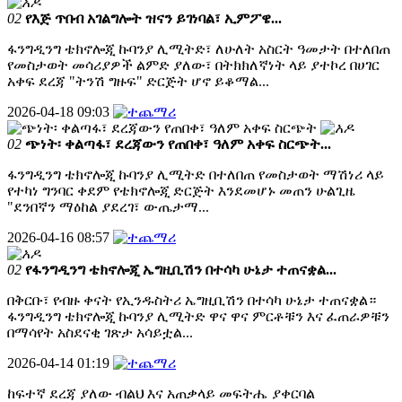
02
የእጅ ጥበብ አገልግሎት ዝናን ይገነባል፣ ኢምፖዌ...
ፋንግዲንግ ቴክኖሎጂ ኩባንያ ሊሚትድ፣ ለሁለት አስርት ዓመታት በተለበጠ
የመስታወት መሳሪያዎች ልምድ ያለው፣ በትክክለኛነት ላይ ያተኮረ በሀገር
አቀፍ ደረጃ "ትንሽ ግዙፍ" ድርጅት ሆኖ ይቆማል...
2026-04-18 09:03
02
ጭነት፡ ቀልጣፋ፣ ደረጃውን የጠበቀ፣ ዓለም አቀፍ ስርጭት...
ፋንግዲንግ ቴክኖሎጂ ኩባንያ ሊሚትድ በተለበጠ የመስታወት ማሽነሪ ላይ
የተካነ ግንባር ቀደም የቴክኖሎጂ ድርጅት እንደመሆኑ መጠን ሁልጊዜ
"ደንበኛን ማዕከል ያደረገ፣ ውጤታማ...
2026-04-16 08:57
02
የፋንግዲንግ ቴክኖሎጂ ኤግዚቢሽን በተሳካ ሁኔታ ተጠናቋል...
በቅርቡ፣ የብዙ ቀናት የኢንዱስትሪ ኤግዚቢሽን በተሳካ ሁኔታ ተጠናቋል።
ፋንግዲንግ ቴክኖሎጂ ኩባንያ ሊሚትድ ዋና ዋና ምርቶቹን እና ፈጠራዎቹን
በማሳየት አስደናቂ ገጽታ አሳይቷል...
2026-04-14 01:19
ከፍተኛ ደረጃ ያለው ብልህ እና አጠቃላይ መፍትሔ ያቀርባል