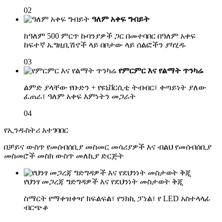
02
ዓለም አቀፍ ግብይት
ከዓለም 500 ምርጥ ኩባንያዎች ጋር በመተባበር በዓለም አቀፍ
ከፍተኛ ኤግዚቢሽኖች ላይ በቦታው ላይ ሰልፎችን ያካሂዱ
03
የምርምር እና የልማት ጥንካሬ
ልምድ ያላቸው የቡድን + የዩኒቨርሲቲ ትብብር፣ ቀጣይነት ያለው
ፈጠራ፣ ዓለም አቀፍ እምነትን መጋራት
04
የኢንዱስትሪ አተገባበር
በቻይና ውስጥ የመሰብሰቢያ መስመር መሳሪያዎች እና ብልህ የመሰብሰቢያ
መስመሮች መስክ ውስጥ መለኪያ ድርጅት
የህንፃ መጋረጃ ግድግዳዎች እና የደህንነት መስታወት ቅጂ
ስማርት የማቀዝቀዣ ክፍልፍል፣ የንክኪ ፓነል፣ የ LED አስተላላፊ
ብርጭቆ