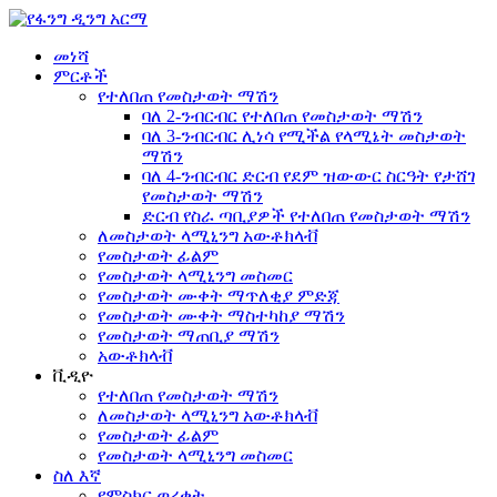
መነሻ
ምርቶች
የተለበጠ የመስታወት ማሽን
ባለ 2-ንብርብር የተለበጠ የመስታወት ማሽን
ባለ 3-ንብርብር ሊነሳ የሚችል የላሚኔት መስታወት
ማሽን
ባለ 4-ንብርብር ድርብ የደም ዝውውር ስርዓት የታሸገ
የመስታወት ማሽን
ድርብ የስራ ጣቢያዎች የተለበጠ የመስታወት ማሽን
ለመስታወት ላሚኒንግ አውቶክላቭ
የመስታወት ፊልም
የመስታወት ላሚኒንግ መስመር
የመስታወት ሙቀት ማጥለቂያ ምድጃ
የመስታወት ሙቀት ማስተካከያ ማሽን
የመስታወት ማጠቢያ ማሽን
አውቶክላቭ
ቪዲዮ
የተለበጠ የመስታወት ማሽን
ለመስታወት ላሚኒንግ አውቶክላቭ
የመስታወት ፊልም
የመስታወት ላሚኒንግ መስመር
ስለ እኛ
የምስክር ወረቀት