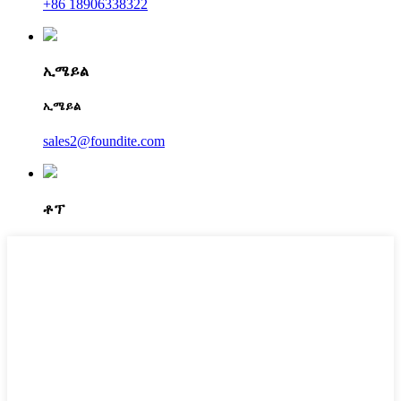
+86 18906338322
ኢሜይል
ኢሜይል
sales2@foundite.com
ቶፕ