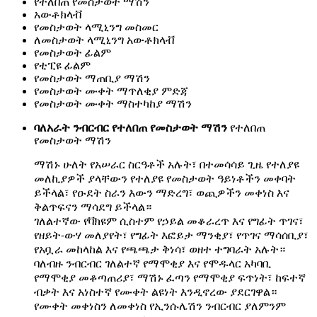
የተለበጠ የመስታወት ማሽን
አውቶክላቭ
የመስታወት ላሚኒንግ መስመር
ለመስታወት ላሚኒንግ አውቶክላቭ
የመስታወት ፊልም
የቲፒዩ ፊልም
የመስታወት ማጠቢያ ማሽን
የመስታወት ሙቀት ማጥለቂያ ምድጃ
የመስታወት ሙቀት ማስተካከያ ማሽን
ባለአራት ንብርብር የተለበጠ የመስታወት ማሽን
የተለበጠ
የመስታወት ማሽን
ማሽኑ ሁለት የአሠራር ስርዓቶች አሉት፣ በተመሳሳይ ጊዜ የተለያዩ
መለኪያዎች ያላቸውን የተለያዩ የመስታወት ዓይነቶችን መቀባት
ይችላል፣ የዑደት ስራን እውን ማድረግ፣ ወጪዎችን መቀነስ እና
ቅልጥፍናን ማሳደግ ይችላል።
ገለልተኛው የቫክዩም ሲስተም የኃይል መቆራረጥ እና የግፊት ጥገና፣
የዘይት-ውሃ መለያየት፣ የግፊት እፎይታ ማንቂያ፣ የጥገና ማሳሰቢያ፣
የአቧራ መከላከል እና የጫጫታ ቅነሳ፣ ወዘተ ተግባራት አሉት።
ባለብዙ ንብርብር ገለልተኛ የማሞቂያ እና የሞዱላር አካባቢ
የማሞቂያ መቆጣጠሪያ፣ ማሽኑ ፈጣን የማሞቂያ ፍጥነት፣ ከፍተኛ
ብቃት እና አነስተኛ የሙቀት ልዩነት እንዲኖረው ያደርገዋል።
የሙቀት መቀነስን ለመቀነስ የኢንሱሌሽን ንብርብር ያለምንም