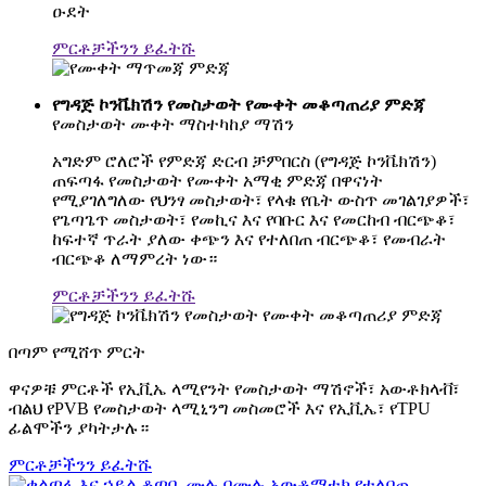
ዑደት
ምርቶቻችንን ይፈትሹ
የግዳጅ ኮንቬክሽን የመስታወት የሙቀት መቆጣጠሪያ ምድጃ
የመስታወት ሙቀት ማስተካከያ ማሽን
አግድም ሮለሮች የምድጃ ድርብ ቻምበርስ (የግዳጅ ኮንቬክሽን)
ጠፍጣፋ የመስታወት የሙቀት አማቂ ምድጃ በዋናነት
የሚያገለግለው የህንፃ መስታወት፣ የላቁ የቤት ውስጥ መገልገያዎች፣
የጌጣጌጥ መስታወት፣ የመኪና እና የባቡር እና የመርከብ ብርጭቆ፣
ከፍተኛ ጥራት ያለው ቀጭን እና የተለበጠ ብርጭቆ፣ የመብራት
ብርጭቆ ለማምረት ነው።
ምርቶቻችንን ይፈትሹ
በጣም የሚሸጥ ምርት
ዋናዎቹ ምርቶች የኢቪኤ ላሚየንት የመስታወት ማሽኖች፣ አውቶክላቭ፣
ብልህ የPVB የመስታወት ላሚኒንግ መስመሮች እና የኢቪኤ፣ የTPU
ፊልሞችን ያካትታሉ።
ምርቶቻችንን ይፈትሹ