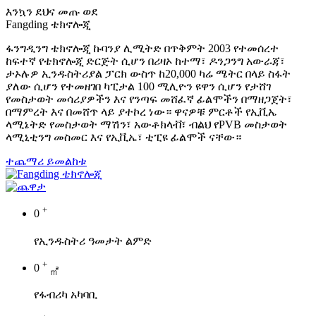
እንኳን ደህና መጡ ወደ
Fangding ቴክኖሎጂ
ፋንግዲንግ ቴክኖሎጂ ኩባንያ ሊሚትድ በጥቅምት 2003 የተመሰረተ
ከፍተኛ የቴክኖሎጂ ድርጅት ሲሆን በሪዛኦ ከተማ፣ ዶንጋንግ አውራጃ፣
ታኦሉዎ ኢንዱስትሪያል ፓርክ ውስጥ ከ20,000 ካሬ ሜትር በላይ ስፋት
ያለው ሲሆን የተመዘገበ ካፒታል 100 ሚሊዮን ዩዋን ሲሆን የታሸገ
የመስታወት መሳሪያዎችን እና የንጣፍ መሸፈኛ ፊልሞችን በማዘጋጀት፣
በማምረት እና በመሸጥ ላይ ያተኮረ ነው። ዋናዎቹ ምርቶች የኢቪኤ
ላሚኔትድ የመስታወት ማሽን፣ አውቶክላቭ፣ ብልህ የPVB መስታወት
ላሚኒቲንግ መስመር እና የኢቪኤ፣ ቲፒዩ ፊልሞች ናቸው።
ተጨማሪ ይመልከቱ
+
0
የኢንዱስትሪ ዓመታት ልምድ
+
0
㎡
የፋብሪካ አካባቢ