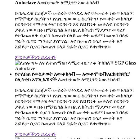
Autoclave
ለመስታወት ላሚኒንግ አውቶክላቭ
በብሔራዊ ደረጃዎች መሰረት የተነደፈ እና የተመረተ ነው። አካልን፣
የማሞቂያ ስርዓትን፣ የአየር ዝውውር ስርዓትን፣ የሙቀት መከላከያ
ስርዓትን፣ የማቀዝቀዣ ስርዓትን እና የደህንነት መቆለፍ ስርዓትን
ያቀፈ ነው። በሩ በሜካኒካል እና በኤሌክትሪክ ማያያዣ መሳሪያ
የተገጠመለት ሲሆን ከመጠን በላይ ሙቀት ወይም ከመጠን በላይ
ግፊት ሲኖር ማንቂያ ያሰማል፣ እና ከመጠን በላይ ሙቀት እና
እፎይታ ሲኖር ከመጠን በላይ ግፊት ሲኖር ይቀዘቅዛል።
ምርቶቻችንን ይፈትሹ
የተለበጠ የመስታወት አውቶክላቭ — አውቶሞቲቭ/አርክቴክቸር/
ባሊስቲክ አፕሊኬሽኖች
ለመስታወት ላሚኒንግ አውቶክላቭ
በብሔራዊ ደረጃዎች መሰረት የተነደፈ እና የተመረተ ነው። አካልን፣
የማሞቂያ ስርዓትን፣ የአየር ዝውውር ስርዓትን፣ የሙቀት መከላከያ
ስርዓትን፣ የማቀዝቀዣ ስርዓትን እና የደህንነት መቆለፍ ስርዓትን
ያቀፈ ነው። በሩ በሜካኒካል እና በኤሌክትሪክ ማያያዣ መሳሪያ
የተገጠመለት ሲሆን ከመጠን በላይ ሙቀት ወይም ከመጠን በላይ
ግፊት ሲኖር ማንቂያ ያሰማል፣ እና ከመጠን በላይ ሙቀት እና
እፎይታ ሲኖር ከመጠን በላይ ግፊት ሲኖር ይቀዘቅዛል።
ምርቶቻችንን ይፈትሹ