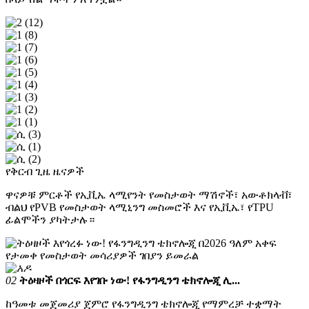
የቅርብ ጊዜ ዜናዎች
ዋናዎቹ ምርቶች የኢቪኤ ላሚየንት የመስታወት ማሽኖች፣ አውቶክላቭ፣
ብልህ የPVB የመስታወት ላሚኒንግ መስመሮች እና የኢቪኤ፣ የTPU
ፊልሞችን ያካትታሉ።
02
ትዕዛዞች በጎርፍ እየገቡ ነው! የፋንግዲንግ ቴክኖሎጂ ሊ...
ከዓመቱ መጀመሪያ ጀምሮ የፋንግዲንግ ቴክኖሎጂ የማምረቻ ተቋማት