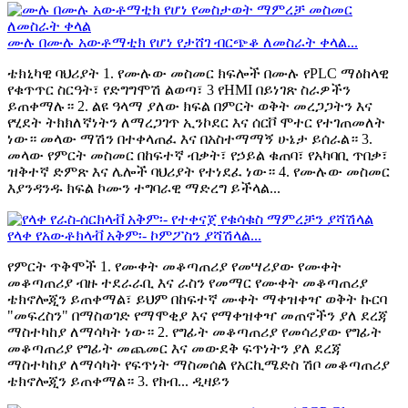
ሙሉ በሙሉ አውቶማቲክ የሆነ የታሸገ ብርጭቆ ለመስራት ቀላል...
ቴክኒካዊ ባህሪያት 1. የሙሉው መስመር ክፍሎች በሙሉ የPLC ማዕከላዊ
የቁጥጥር ስርዓት፣ የድግግሞሽ ልወጣ፣ 3 የHMI በይነገጽ ስራዎችን
ይጠቀማሉ። 2. ልዩ ዓላማ ያለው ክፍል በምርት ወቅት መረጋጋትን እና
የሂደት ትክክለኛነትን ለማረጋገጥ ኢንኮደር እና ሰርቮ ሞተር የተገጠመለት
ነው። መላው ማሽን በተቀላጠፈ እና በአስተማማኝ ሁኔታ ይሰራል። 3.
መላው የምርት መስመር በከፍተኛ ብቃት፣ የኃይል ቁጠባ፣ የአካባቢ ጥበቃ፣
ዝቅተኛ ድምጽ እና ሌሎች ባህሪያት የተነደፈ ነው። 4. የሙሉው መስመር
እያንዳንዱ ክፍል ኮሙን ተግባራዊ ማድረግ ይችላል...
የላቀ የአውቶክላቭ አቅም፡- ኮምፖስን ያሻሽላል...
የምርት ጥቅሞች 1. የሙቀት መቆጣጠሪያ የመሣሪያው የሙቀት
መቆጣጠሪያ ብዙ ተደራራቢ እና ራስን የመማር የሙቀት መቆጣጠሪያ
ቴክኖሎጂን ይጠቀማል፣ ይህም በከፍተኛ ሙቀት ማቀዝቀዣ ወቅት ኩርባ
"መፍረስን" በማስወገድ የማሞቂያ እና የማቀዝቀዣ መጠኖችን ያለ ደረጃ
ማስተካከያ ለማሳካት ነው። 2. የግፊት መቆጣጠሪያ የመሳሪያው የግፊት
መቆጣጠሪያ የግፊት መጨመር እና መውደቅ ፍጥነትን ያለ ደረጃ
ማስተካከያ ለማሳካት የፍጥነት ማስመሰል የአርኪሜድስ ሽቦ መቆጣጠሪያ
ቴክኖሎጂን ይጠቀማል። 3. የክብ... ዲዛይን