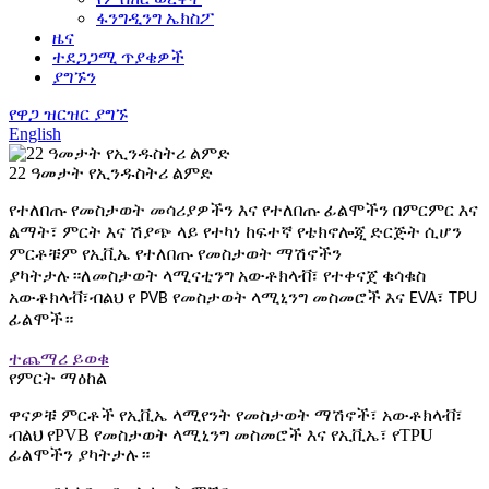
ፋንግዲንግ ኤክስፖ
ዜና
ተደጋጋሚ ጥያቄዎች
ያግኙን
የዋጋ ዝርዝር ያግኙ
English
22 ዓመታት የኢንዱስትሪ ልምድ
የተለበጡ የመስታወት መሳሪያዎችን እና የተለበጡ ፊልሞችን በምርምር እና
ልማት፣ ምርት እና ሽያጭ ላይ የተካነ ከፍተኛ የቴክኖሎጂ ድርጅት ሲሆን
ምርቶቹም የኢቪኤ የተለበጡ የመስታወት ማሽኖችን
ያካትታሉ።
ለመስታወት ላሚናቲንግ አውቶክላቭ፣ የተቀናጀ ቁሳቁስ
አውቶክላቭ፣
ብልህ የ PVB የመስታወት ላሚኒንግ መስመሮች እና EVA፣ TPU
ፊልሞች።
ተጨማሪ ይወቁ
የምርት ማዕከል
ዋናዎቹ ምርቶች የኢቪኤ ላሚየንት የመስታወት ማሽኖች፣ አውቶክላቭ፣
ብልህ የPVB የመስታወት ላሚኒንግ መስመሮች እና የኢቪኤ፣ የTPU
ፊልሞችን ያካትታሉ።