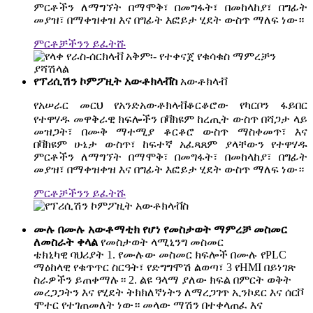
ምርቶችን ለማግኘት በማሞቅ፣ በመግፋት፣ በመከላከያ፣ በግፊት
መያዝ፣ በማቀዝቀዝ እና በግፊት እፎይታ ሂደት ውስጥ ማለፍ ነው።
ምርቶቻችንን ይፈትሹ
የፕሪሲሽን ኮምፖዚት አውቶክላቭስ
አውቶክላቭ
የአሠራር መርህ የአንድ
ቆርቆሮው የካርቦን ፋይበር
አውቶክላቭ
የተዋሃዱ መዋቅራዊ ክፍሎችን በቫክዩም ከረጢት ውስጥ በሻጋታ ላይ
መዝጋት፣ በሙቅ ማተሚያ ቆርቆሮ ውስጥ ማስቀመጥ፣ እና
በቫክዩም ሁኔታ ውስጥ፣ ከፍተኛ አፈጻጸም ያላቸውን የተዋሃዱ
ምርቶችን ለማግኘት በማሞቅ፣ በመግፋት፣ በመከላከያ፣ በግፊት
መያዝ፣ በማቀዝቀዝ እና በግፊት እፎይታ ሂደት ውስጥ ማለፍ ነው።
ምርቶቻችንን ይፈትሹ
ሙሉ በሙሉ አውቶማቲክ የሆነ የመስታወት ማምረቻ መስመር
ለመስራት ቀላል
የመስታወት ላሚኒንግ መስመር
ቴክኒካዊ ባህሪያት 1. የሙሉው መስመር ክፍሎች በሙሉ የPLC
ማዕከላዊ የቁጥጥር ስርዓት፣ የድግግሞሽ ልወጣ፣ 3 የHMI በይነገጽ
ስራዎችን ይጠቀማሉ። 2. ልዩ ዓላማ ያለው ክፍል በምርት ወቅት
መረጋጋትን እና የሂደት ትክክለኛነትን ለማረጋገጥ ኢንኮደር እና ሰርቮ
ሞተር የተገጠመለት ነው። መላው ማሽን በተቀላጠፈ እና