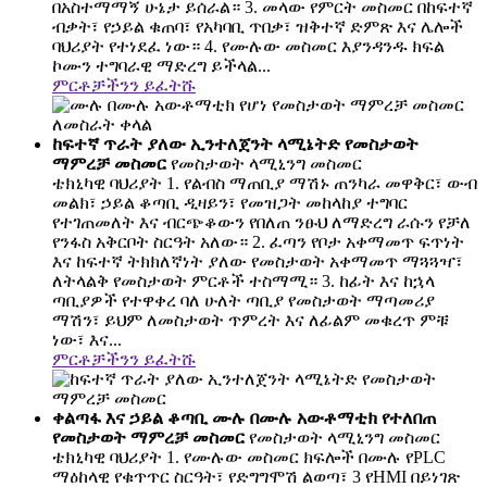
በአስተማማኝ ሁኔታ ይሰራል። 3. መላው የምርት መስመር በከፍተኛ
ብቃት፣ የኃይል ቁጠባ፣ የአካባቢ ጥበቃ፣ ዝቅተኛ ድምጽ እና ሌሎች
ባህሪያት የተነደፈ ነው። 4. የሙሉው መስመር እያንዳንዱ ክፍል
ኮሙን ተግባራዊ ማድረግ ይችላል...
ምርቶቻችንን ይፈትሹ
ከፍተኛ ጥራት ያለው ኢንተለጀንት ላሚኔትድ የመስታወት
ማምረቻ መስመር
የመስታወት ላሚኒንግ መስመር
ቴክኒካዊ ባህሪያት 1. የልብስ ማጠቢያ ማሽኑ ጠንካራ መዋቅር፣ ውብ
መልክ፣ ኃይል ቆጣቢ ዲዛይን፣ የመዝጋት መከላከያ ተግባር
የተገጠመለት እና ብርጭቆውን የበለጠ ንፁህ ለማድረግ ራሱን የቻለ
የንፋስ አቅርቦት ስርዓት አለው። 2. ፈጣን የቦታ አቀማመጥ ፍጥነት
እና ከፍተኛ ትክክለኛነት ያለው የመስታወት አቀማመጥ ማጓጓዣ፣
ለትላልቅ የመስታወት ምርቶች ተስማሚ። 3. ከፊት እና ከኋላ
ጣቢያዎች የተዋቀረ ባለ ሁለት ጣቢያ የመስታወት ማጣመሪያ
ማሽን፣ ይህም ለመስታወት ጥምረት እና ለፊልም መቁረጥ ምቹ
ነው፣ እና...
ምርቶቻችንን ይፈትሹ
ቀልጣፋ እና ኃይል ቆጣቢ ሙሉ በሙሉ አውቶማቲክ የተለበጠ
የመስታወት ማምረቻ መስመር
የመስታወት ላሚኒንግ መስመር
ቴክኒካዊ ባህሪያት 1. የሙሉው መስመር ክፍሎች በሙሉ የPLC
ማዕከላዊ የቁጥጥር ስርዓት፣ የድግግሞሽ ልወጣ፣ 3 የHMI በይነገጽ