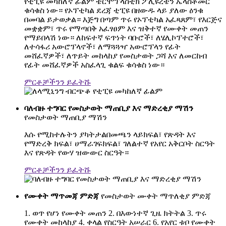
የቲፒዩ መካከለኛ ፊልም ቴርሞፕላስቲክ ፖሊዩረቴን ኤላስቶመር
ቁሳቁስ ነው። የኦፕቲካል ደረጃ ቲፒዩ በዘውዱ ላይ ያለው ዕንቁ
በመባል ይታወቃል። እጅግ በጣም ጥሩ የኦፕቲካል አፈጻጸም፣ የእርጅና
መቋቋም፣ ጥሩ የማጣበቅ አፈፃፀም እና ዝቅተኛ የሙቀት መጠን
የማይበላሽ ነው። ለከፍተኛ ፍጥነት ባቡሮች፣ ለሄሊኮፕተሮች፣
ለተሳፋሪ አውሮፕላኖች፣ ለማጓጓዣ አውሮፕላን የፊት
መሸፈኛዎች፣ ለጥይት መከላከያ የመስታወት ጋሻ እና ለመርከብ
የፊት መሸፈኛዎች አስፈላጊ ቁልፍ ቁሳቁስ ነው።
ምርቶቻችንን ይፈትሹ
ባለብዙ ተግባር የመስታወት ማጠቢያ እና ማድረቂያ ማሽን
የመስታወት ማጠቢያ ማሽን
እሱ የሚከተሉትን ያካትታል
በመጫን ላይ
ክፍል፣ የጽዳት እና
የማድረቅ ክፍል፣ ሀ
ማራገፍ
ክፍል፣ ገለልተኛ የአየር አቅርቦት ስርዓት
እና የጽዳት የውሃ ዝውውር ስርዓት።
ምርቶቻችንን ይፈትሹ
የሙቀት ማጥመጃ ምድጃ
የመስታወት ሙቀት ማጥለቂያ ምድጃ
1. ወጥ የሆነ የሙቀት መጠን 2. በእውነተኛ ጊዜ ክትትል 3. ጥሩ
የሙቀት መከላከያ 4. ቀላል የስርዓት አሠራር 6. የአየር ቱቦ የሙቀት