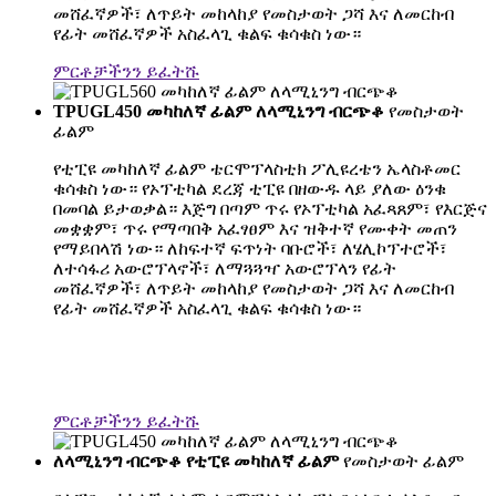
መሸፈኛዎች፣ ለጥይት መከላከያ የመስታወት ጋሻ እና ለመርከብ
የፊት መሸፈኛዎች አስፈላጊ ቁልፍ ቁሳቁስ ነው።
ምርቶቻችንን ይፈትሹ
TPUGL450 መካከለኛ ፊልም ለላሚኒንግ ብርጭቆ
የመስታወት
ፊልም
የቲፒዩ መካከለኛ ፊልም ቴርሞፕላስቲክ ፖሊዩረቴን ኤላስቶመር
ቁሳቁስ ነው። የኦፕቲካል ደረጃ ቲፒዩ በዘውዱ ላይ ያለው ዕንቁ
በመባል ይታወቃል። እጅግ በጣም ጥሩ የኦፕቲካል አፈጻጸም፣ የእርጅና
መቋቋም፣ ጥሩ የማጣበቅ አፈፃፀም እና ዝቅተኛ የሙቀት መጠን
የማይበላሽ ነው። ለከፍተኛ ፍጥነት ባቡሮች፣ ለሄሊኮፕተሮች፣
ለተሳፋሪ አውሮፕላኖች፣ ለማጓጓዣ አውሮፕላን የፊት
መሸፈኛዎች፣ ለጥይት መከላከያ የመስታወት ጋሻ እና ለመርከብ
የፊት መሸፈኛዎች አስፈላጊ ቁልፍ ቁሳቁስ ነው።
ምርቶቻችንን ይፈትሹ
ለላሚኒንግ ብርጭቆ የቲፒዩ መካከለኛ ፊልም
የመስታወት ፊልም