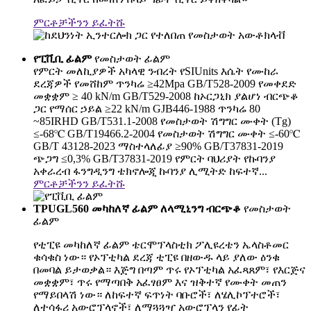
ምርቶቻችንን ይፈትሹ
የፒቪቢ ፊልም
የመስታወት ፊልም
የምርት መለኪያዎች አካላዊ ንብረት የSIUnits እሴት የሙከራ
ደረጃዎች የመሸከም ጥንካሬ ≥42Mpa GB/T528-2009 የመቀደድ
መቋቋም ≥ 40 kN/m GB/T529-2008 ከኦርጋኒክ ያልሆነ ብርጭቆ
ጋር የማሰር ኃይል ≥22 kN/m GJB446-1988 ጥንካሬ 80
~85IRHD GB/T531.1-2008 የመስታወት ሽግግር ሙቀት (Tg)
≤-68℃ GB/T19466.2-2004 የመስታወት ሽግግር ሙቀት ≤-60℃
GB/T 43128-2023 ማስተላለፊያ ≥90% GB/T37831-2019
ጭጋግ ≤0,3% GB/T37831-2019 የምርት ባህሪያት የኩባንያ
አቀራረብ ፋንግዲንግ ቴክኖሎጂ ኩባንያ ሊሚትድ ከፍተኛ...
ምርቶቻችንን ይፈትሹ
TPUGL560 መካከለኛ ፊልም ለላሚኒንግ ብርጭቆ
የመስታወት
ፊልም
የቲፒዩ መካከለኛ ፊልም ቴርሞፕላስቲክ ፖሊዩረቴን ኤላስቶመር
ቁሳቁስ ነው። የኦፕቲካል ደረጃ ቲፒዩ በዘውዱ ላይ ያለው ዕንቁ
በመባል ይታወቃል። እጅግ በጣም ጥሩ የኦፕቲካል አፈጻጸም፣ የእርጅና
መቋቋም፣ ጥሩ የማጣበቅ አፈፃፀም እና ዝቅተኛ የሙቀት መጠን
የማይበላሽ ነው። ለከፍተኛ ፍጥነት ባቡሮች፣ ለሄሊኮፕተሮች፣
ለተሳፋሪ አውሮፕላኖች፣ ለማጓጓዣ አውሮፕላን የፊት