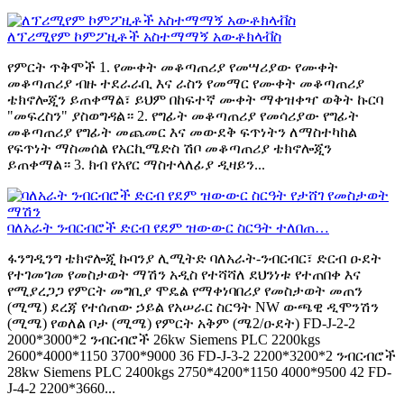
ለፕሪሚየም ኮምፖዚቶች አስተማማኝ አውቶክላቭስ
የምርት ጥቅሞች 1. የሙቀት መቆጣጠሪያ የመሣሪያው የሙቀት
መቆጣጠሪያ ብዙ ተደራራቢ እና ራስን የመማር የሙቀት መቆጣጠሪያ
ቴክኖሎጂን ይጠቀማል፣ ይህም በከፍተኛ ሙቀት ማቀዝቀዣ ወቅት ኩርባ
"መፍረስን" ያስወግዳል። 2. የግፊት መቆጣጠሪያ የመሳሪያው የግፊት
መቆጣጠሪያ የግፊት መጨመር እና መውደቅ ፍጥነትን ለማስተካከል
የፍጥነት ማስመሰል የአርኪሜድስ ሽቦ መቆጣጠሪያ ቴክኖሎጂን
ይጠቀማል። 3. ክብ የአየር ማስተላለፊያ ዲዛይን...
ባለአራት ንብርብሮች ድርብ የደም ዝውውር ስርዓት ተለበጠ…
ፋንግዲንግ ቴክኖሎጂ ኩባንያ ሊሚትድ ባለአራት-ንብርብር፣ ድርብ ዑደት
የተገመገመ የመስታወት ማሽን አዲስ የተሻሻለ ደህንነቱ የተጠበቀ እና
የሚያረጋጋ የምርት መግቢያ ሞዴል የማቀነባበሪያ የመስታወት መጠን
(ሚሜ) ደረጃ የተሰጠው ኃይል የአሠራር ስርዓት NW ውጫዊ ዲሞንሽን
(ሚሜ) የወለል ቦታ (ሚሜ) የምርት አቅም (ሜ2/ዑደት) FD-J-2-2
2000*3000*2 ንብርብሮች 26kw Siemens PLC 2200kgs
2600*4000*1150 3700*9000 36 FD-J-3-2 2200*3200*2 ንብርብሮች
28kw Siemens PLC 2400kgs 2750*4200*1150 4000*9500 42 FD-
J-4-2 2200*3660...