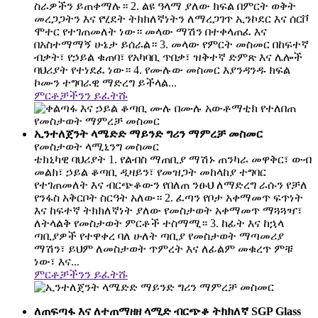
ስራዎችን ይጠቀማሉ። 2. ልዩ ዓላማ ያለው ክፍል በምርት ወቅት
መረጋጋትን እና የሂደት ትክክለኛነትን ለማረጋገጥ ኢንኮደር እና ሰርቮ
ሞተር የተገጠመለት ነው። መላው ማሽን በተቀላጠፈ እና
በአስተማማኝ ሁኔታ ይሰራል። 3. መላው የምርት መስመር በከፍተኛ
ብቃት፣ የኃይል ቁጠባ፣ የአካባቢ ጥበቃ፣ ዝቅተኛ ድምጽ እና ሌሎች
ባህሪያት የተነደፈ ነው። 4. የሙሉው መስመር እያንዳንዱ ክፍል
ኮሙን ተግባራዊ ማድረግ ይችላል...
ምርቶቻችንን ይፈትሹ
ኢንተለጀንት ላሜድድ ማይንድ ግሪን ማምረቻ መስመር
የመስታወት ላሚኒንግ መስመር
ቴክኒካዊ ባህሪያት 1. የልብስ ማጠቢያ ማሽኑ ጠንካራ መዋቅር፣ ውብ
መልክ፣ ኃይል ቆጣቢ ዲዛይን፣ የመዝጋት መከላከያ ተግባር
የተገጠመለት እና ብርጭቆውን የበለጠ ንፁህ ለማድረግ ራሱን የቻለ
የንፋስ አቅርቦት ስርዓት አለው። 2. ፈጣን የቦታ አቀማመጥ ፍጥነት
እና ከፍተኛ ትክክለኛነት ያለው የመስታወት አቀማመጥ ማጓጓዣ፣
ለትላልቅ የመስታወት ምርቶች ተስማሚ። 3. ከፊት እና ከኋላ
ጣቢያዎች የተዋቀረ ባለ ሁለት ጣቢያ የመስታወት ማጣመሪያ
ማሽን፣ ይህም ለመስታወት ጥምረት እና ለፊልም መቁረጥ ምቹ
ነው፣ እና...
ምርቶቻችንን ይፈትሹ
ለጠፍጣፋ እና ለተጠማዘዘ ላሚድ ብርጭቆ ትክክለኛ SGP Glass