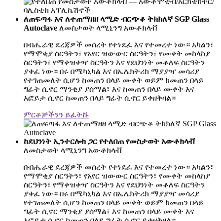
ለጠፍጣፋ እና ለተጠማዘዘ ላሚድ ብርጭቆ ትክክለኛ SGP Glass
Autoclave
ለመስታወት ላሚኒንግ አውቶክላቭ
በብሔራዊ ደረጃዎች መሰረት የተነደፈ እና የተመረተ ነው። አካልን፣
የማሞቂያ ስርዓትን፣ የአየር ዝውውር ስርዓትን፣ የሙቀት መከላከያ
ስርዓትን፣ የማቀዝቀዣ ስርዓትን እና የደህንነት መቆለፍ ስርዓትን
ያቀፈ ነው። በሩ በሜካኒካል እና በኤሌክትሪክ ማያያዣ መሳሪያ
የተገጠመለት ሲሆን ከመጠን በላይ ሙቀት ወይም ከመጠን በላይ
ግፊት ሲኖር ማንቂያ ያሰማል፣ እና ከመጠን በላይ ሙቀት እና
እፎይታ ሲኖር ከመጠን በላይ ግፊት ሲኖር ይቀዘቅዛል።
ምርቶቻችንን ይፈትሹ
ከደህንነት ኢንተርሎክ ጋር የተለበጠ የመስታወት አውቶክላቭ
ለመስታወት ላሚኒንግ አውቶክላቭ
በብሔራዊ ደረጃዎች መሰረት የተነደፈ እና የተመረተ ነው። አካልን፣
የማሞቂያ ስርዓትን፣ የአየር ዝውውር ስርዓትን፣ የሙቀት መከላከያ
ስርዓትን፣ የማቀዝቀዣ ስርዓትን እና የደህንነት መቆለፍ ስርዓትን
ያቀፈ ነው። በሩ በሜካኒካል እና በኤሌክትሪክ ማያያዣ መሳሪያ
የተገጠመለት ሲሆን ከመጠን በላይ ሙቀት ወይም ከመጠን በላይ
ግፊት ሲኖር ማንቂያ ያሰማል፣ እና ከመጠን በላይ ሙቀት እና
እፎይታ ሲኖር ከመጠን በላይ ግፊት ሲኖር ይቀዘቅዛል።