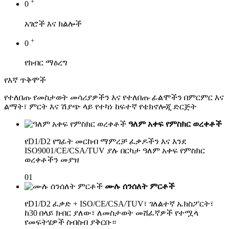
+
0
አገሮች እና ክልሎች
+
0
የክብር ማዕረግ
የእኛ ጥቅሞች
የተለበጡ የመስታወት መሳሪያዎችን እና የተለበጡ ፊልሞችን በምርምር እና
ልማት፣ ምርት እና ሽያጭ ላይ የተካነ ከፍተኛ የቴክኖሎጂ ድርጅት
ዓለም አቀፍ የምስክር ወረቀቶች
የD1/D2 የግፊት መርከብ ማምረቻ ፈቃዶችን እና እንደ
ISO9001/CE/CSA/TUV ያሉ በርካታ ዓለም አቀፍ የምስክር
ወረቀቶችን መያዝ
01
ሙሉ ሰንሰለት ምርቶች
የD1/D2 ፈቃድ + ISO/CE/CSA/TUV፣ ገለልተኛ ኤክስፖርት፣
ከ30 በላይ ክብር ያለው፣ ለመስታወት መሸፈኛዎች የተሟላ
የመፍትሄዎች ስብስብ ያቅርቡ።